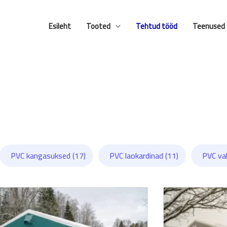
Facebook
YouTube
Esileht
Tooted
Tehtud tööd
Teenused
PVC kangasuksed (17)
PVC laokardinad (11)
PVC va