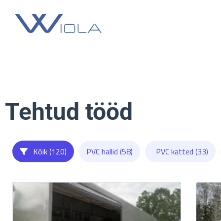
Skip
to
content
Tehtud tööd
Kõik (120)
PVC hallid (58)
PVC katted (33)