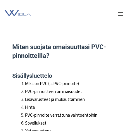
Siirry
Facebook
YouTube
Pääv
sisältöön
Miten suojata omaisuuttasi PVC-
pinnoitteilla?
Sisällysluettelo
Mikä on PVC (ja PVC-pinnoite)
PVC-pinnoitteen ominaisuudet
Lisävarusteet ja mukauttaminen
Hinta
PVC-pinnoite verrattuna vaihtoehtoihin
Sovellukset
Yhteenvetona