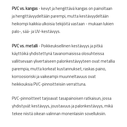
PVC vs. kangas
- kevyt ja hengittävä kangas on painoltaan
ja hengittävyydeltään parempi, mutta kestävyydeltään
heikompi kaikkia ulkoisia tekijöitä vastaan - mukaan lukien
palo-, sää- ja UV-kestävyys.
PVC vs. metalli
- Poikkeuksellinen kestävyys ja pitkä
käyttöikä yhdistettynä tavanomaisissa olosuhteissa
vallitsevaan ylivertaiseen palonkestävyyteen ovat metallia
parempia, mutta korkeat kustannukset, raskas paino,
korroosioriski ja vaikeampi muunneltavuus ovat
heikkouksia PVC-pinnoitteisiin verrattuna.
PVC-pinnoitteet tarjoavat tasapainoisen ratkaisun, jossa
yhdistyvät kestävyys, joustavuus ja palonkestävyys, mikä
tekee niistä oikean valinnan monenlaisiin sovelluksiin.