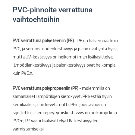
PVC-pinnoite verrattuna
vaihtoehtoihin
PVC verrattuna polyeteeniin (PE)
- PE on halvempaa kuin
PVC, ja sen kosteudenkestävyys ja paino ovat yhtä hyviä,
mutta UV-kestävyys on heikompi ilman lisäkäsittelyä;
lämpötilankestävyys ja palonkestävyys ovat heikompia
kuin PVC:n.
PVC verrattuna polypropeeniin (PP)
- molemmilla on
samanlaiset lämpötilojen sietokyvyt, PP kestää hyvin
kemikaaleja ja on kevyt, mutta PP:n joustavuus on
rajoitettu ja sen repeytymiskestävyys on heikompi kuin
PVC:n; PP vaatii lisäkäsittelyä UV-kestävyyden
varmistamiseksi.