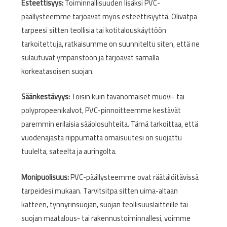
Esteettisyys:
Toiminnallisuuden lisäksi PVC-
päällysteemme tarjoavat myös esteettisyyttä. Olivatpa
tarpeesi sitten teollisia tai kotitalouskäyttöön
tarkoitettuja, ratkaisumme on suunniteltu siten, että ne
sulautuvat ympäristöön ja tarjoavat samalla
korkeatasoisen suojan.
Säänkestävyys:
Toisin kuin tavanomaiset muovi- tai
polypropeenikalvot, PVC-pinnoitteemme kestävät
paremmin erilaisia sääolosuhteita. Tämä tarkoittaa, että
vuodenajasta riippumatta omaisuutesi on suojattu
tuulelta, sateelta ja auringolta.
Monipuolisuus:
PVC-päällysteemme ovat räätälöitävissä
tarpeidesi mukaan. Tarvitsitpa sitten uima-altaan
katteen, tynnyrinsuojan, suojan teollisuuslaitteille tai
suojan maatalous- tai rakennustoiminnallesi, voimme