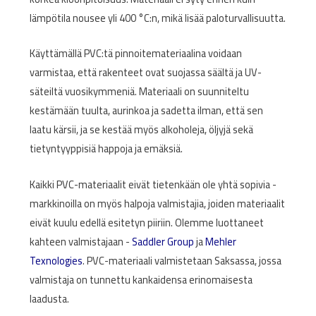
lämpötila nousee yli 400 °C:n, mikä lisää paloturvallisuutta.
Käyttämällä PVC:tä pinnoitemateriaalina voidaan
varmistaa, että rakenteet ovat suojassa säältä ja UV-
säteiltä vuosikymmeniä. Materiaali on suunniteltu
kestämään tuulta, aurinkoa ja sadetta ilman, että sen
laatu kärsii, ja se kestää myös alkoholeja, öljyjä sekä
tietyntyyppisiä happoja ja emäksiä.
Kaikki PVC-materiaalit eivät tietenkään ole yhtä sopivia -
markkinoilla on myös halpoja valmistajia, joiden materiaalit
eivät kuulu edellä esitetyn piiriin. Olemme luottaneet
kahteen valmistajaan -
Saddler Group
ja
Mehler
Texnologies
. PVC-materiaali valmistetaan Saksassa, jossa
valmistaja on tunnettu kankaidensa erinomaisesta
laadusta.