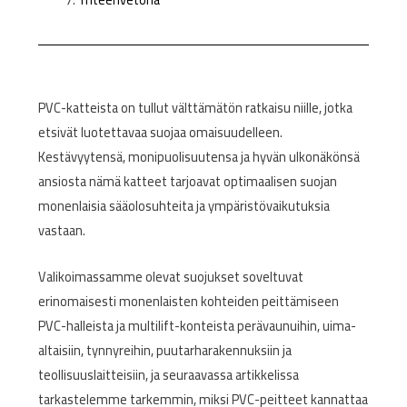
PVC-katteista on tullut välttämätön ratkaisu niille, jotka
etsivät luotettavaa suojaa omaisuudelleen.
Kestävyytensä, monipuolisuutensa ja hyvän ulkonäkönsä
ansiosta nämä katteet tarjoavat optimaalisen suojan
monenlaisia sääolosuhteita ja ympäristövaikutuksia
vastaan.
Valikoimassamme olevat suojukset soveltuvat
erinomaisesti monenlaisten kohteiden peittämiseen
PVC-halleista ja multilift-konteista perävaunuihin, uima-
altaisiin, tynnyreihin, puutarharakennuksiin ja
teollisuuslaitteisiin, ja seuraavassa artikkelissa
tarkastelemme tarkemmin, miksi PVC-peitteet kannattaa