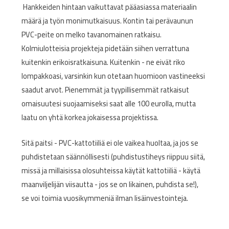
Hankkeiden hintaan vaikuttavat pääasiassa materiaalin
määrä ja työn monimutkaisuus. Kontin tai perävaunun
PVC-peite on melko tavanomainen ratkaisu.
Kolmiulotteisia projekteja pidetään siihen verrattuna
kuitenkin erikoisratkaisuna. Kuitenkin - ne eivät riko
lompakkoasi, varsinkin kun otetaan huomioon vastineeksi
saadut arvot. Pienemmät ja tyypillisemmät ratkaisut
omaisuutesi suojaamiseksi saat alle 100 eurolla, mutta
laatu on yhtä korkea jokaisessa projektissa.
Sitä paitsi - PVC-kattotiiliä ei ole vaikea huoltaa, ja jos se
puhdistetaan säännöllisesti (puhdistustiheys riippuu siitä,
missä ja millaisissa olosuhteissa käytät kattotiiliä - käytä
maanviljelijän viisautta - jos se on likainen, puhdista se!),
se voi toimia vuosikymmeniä ilman lisäinvestointeja.