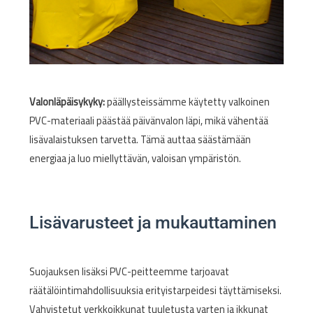
Valonläpäisykyky:
päällysteissämme käytetty valkoinen
PVC-materiaali päästää päivänvalon läpi, mikä vähentää
lisävalaistuksen tarvetta. Tämä auttaa säästämään
energiaa ja luo miellyttävän, valoisan ympäristön.
Lisävarusteet ja mukauttaminen
Suojauksen lisäksi PVC-peitteemme tarjoavat
räätälöintimahdollisuuksia erityistarpeidesi täyttämiseksi.
Vahvistetut verkkoikkunat tuuletusta varten ja ikkunat