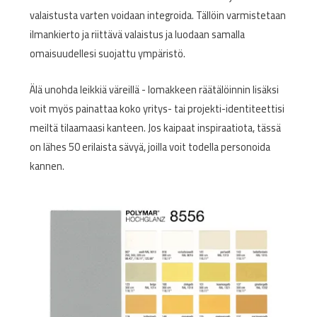
valaistusta varten voidaan integroida. Tällöin varmistetaan
ilmankierto ja riittävä valaistus ja luodaan samalla
omaisuudellesi suojattu ympäristö.
Älä unohda leikkiä väreillä - lomakkeen räätälöinnin lisäksi
voit myös painattaa koko yritys- tai projekti-identiteettisi
meiltä tilaamaasi kanteen. Jos kaipaat inspiraatiota, tässä
on lähes 50 erilaista sävyä, joilla voit todella personoida
kannen.