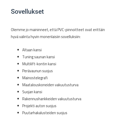
Sovellukset
Olemme jo maininneet, että PVC-pinnoitteet ovat erittäin
hyvä valinta hyvin monenlaisiin sovelluksiin:
Altaan kansi
Tuning saunan kansi
Multilift-kontin kansi
Perävaunun suojus
Mainostelegrafi
Maatalouskoneiden vakuutusturva
Suojan kansi
Rakennushankkeiden vakuutusturva
Projekti auton suojus
Puutarhakalusteiden suojus