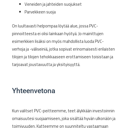
Veneiden ja jahteiden suojukset
Parvekkeen suoja
On luultavasti helpompaa löytää alue, jossa PVC-
pinnoitteesta ei olisi lainkaan hyötyä. Jo mainittujen
esimerkkien lisäksi on myös mahdollista luoda PVC-
verhoja ja -väliseiniä, jotka sopivat erinomaisesti erilaisten
tilojen ja tilojen tehokkaaseen erottamiseen toisistaan ja
tarjoavat joustavuutta ja yksityisyyttä.
Yhteenvetona
Kun valitset PVC-peitteemme, teet älykkään investoinnin
omaisuutesi suojaamiseen, joka sisältää hyvän ulkonäön ja
toimivuuden. Katteemme on suunniteltu vastaamaan