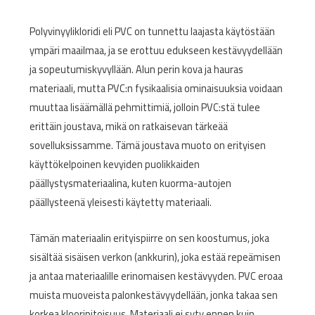
Polyvinyylikloridi eli PVC on tunnettu laajasta käytöstään
ympäri maailmaa, ja se erottuu edukseen kestävyydellään
ja sopeutumiskyvyllään. Alun perin kova ja hauras
materiaali, mutta PVC:n fysikaalisia ominaisuuksia voidaan
muuttaa lisäämällä pehmittimiä, jolloin PVC:stä tulee
erittäin joustava, mikä on ratkaisevan tärkeää
sovelluksissamme. Tämä joustava muoto on erityisen
käyttökelpoinen kevyiden puolikkaiden
päällystysmateriaalina, kuten kuorma-autojen
päällysteenä yleisesti käytetty materiaali.
Tämän materiaalin erityispiirre on sen koostumus, joka
sisältää sisäisen verkon (ankkurin), joka estää repeämisen
ja antaa materiaalille erinomaisen kestävyyden. PVC eroaa
muista muoveista palonkestävyydellään, jonka takaa sen
korkea klooripitoisuus. Materiaali ei syty ennen kuin